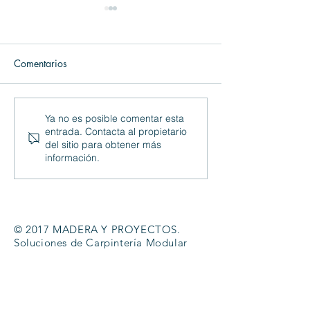
Comentarios
PUERTA LACAD
PUERTA LACADA
Ya no es posible comentar esta
entrada. Contacta al propietario
CLÁSICA 3CR
del sitio para obtener más
información.
© 2017 MADERA Y PROYECTOS.
Soluciones de Carpintería Modular