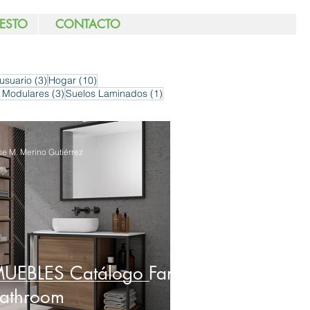
ESTO
CONTACTO
as
3 entradas
10 entradas
usuario
(3)
Hogar
(10)
das
3 entradas
1 entrada
 Modulares
(3)
Suelos Laminados
(1)
se M. Merino Gutiérrez
UEBLES Catálogo Faro
athroom