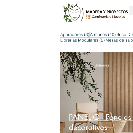
3 entradas
10 entra
Aparadores
(3)
Armarios
(10)
Brico DI
2 entradas
Librerias Modulares
(2)
Mesas de sal
Jose M. Merino Gutiérrez
PANELIO - Paneles
decorativos