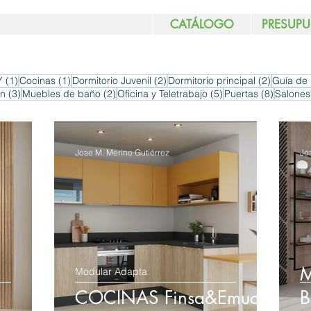
CATÁLOGO
PRESUPU
das
1 entrada
1 entrada
2 entradas
2 entrad
Y
(1)
Cocinas
(1)
Dormitorio Juvenil
(2)
Dormitorio principal
(2)
Guía de 
3 entradas
2 entradas
5 entradas
8 entra
ón
(3)
Muebles de baño
(2)
Oficina y Teletrabajo
(5)
Puertas
(8)
Salones
Jose M. Merino Gutiérrez
Jo
M
Modular Adapta
COCINAS Finsa&Emuca
B