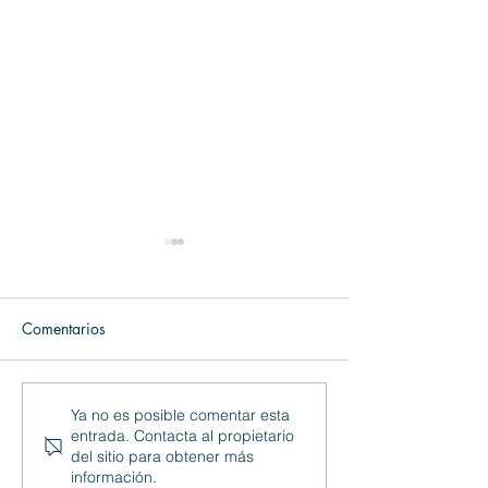
Comentarios
MUEBLES Catálogo Faro
MUEBLES Antaix
Ya no es posible comentar esta
entrada. Contacta al propietario
Bathroom
Home
del sitio para obtener más
información.