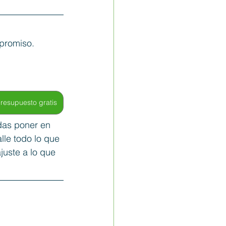
mpromiso. 
resupuesto gratis
das poner en 
lle todo lo que 
juste a lo que 