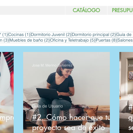
CATÁLOGO
PRESUPU
das
1 entrada
1 entrada
2 entradas
2 entrad
Y
(1)
Cocinas
(1)
Dormitorio Juvenil
(2)
Dormitorio principal
(2)
Guía de 
3 entradas
2 entradas
5 entradas
8 entra
ón
(3)
Muebles de baño
(2)
Oficina y Teletrabajo
(5)
Puertas
(8)
Salones
Jose M. Merino Gutiérrez
Jo
Gu
#
Guía de Usuario
omprar
#2. Cómo hacer que tu
q
proyecto sea de éxito
s