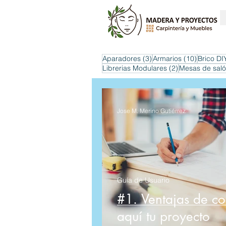
3 entradas
10 entra
Aparadores
(3)
Armarios
(10)
Brico DI
2 entradas
Librerias Modulares
(2)
Mesas de sal
Jose M. Merino Gutiérrez
Guía de Usuario
#1. Ventajas de c
aquí tu proyecto